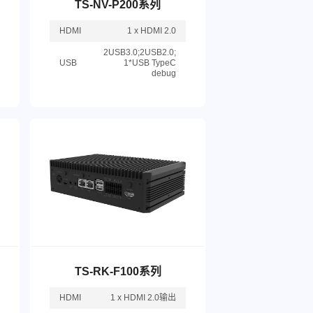
TS-NV-P200系列
HDMI
1 x HDMI 2.0
2USB3.0;2USB2.0;
USB
1*USB TypeC
debug
TS-RK-F100系列
HDMI
1 x HDMI 2.0输出