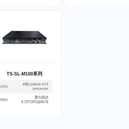
TS-SL-M100系列
4核Cortex®-A73
CPU
processor
算力高达
NPU
6.75TOPS@INT8