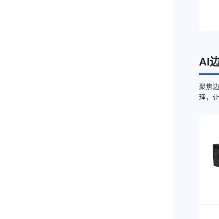
AI
聚焦边
理，