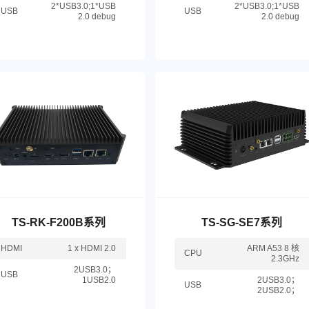
2*USB3.0;1*USB
2*USB3.0;1*USB
USB
USB
2.0 debug
2.0 debug
TS-RK-F200B系列
TS-SG-SE7系列
HDMI
1 x HDMI 2.0
ARM A53 8 核
CPU
2.3GHz
2USB3.0；
USB
1USB2.0
2USB3.0；
USB
2USB2.0；