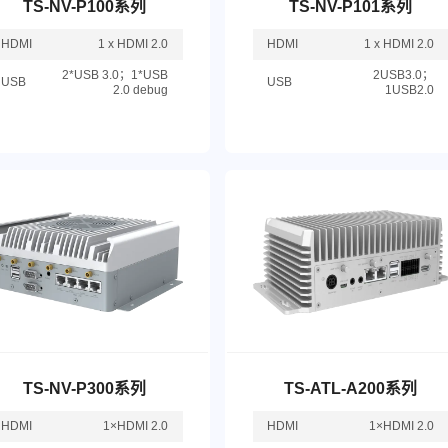
TS-NV-P100系列
TS-NV-P101系列
HDMI
1 x HDMI 2.0
HDMI
1 x HDMI 2.0
2*USB 3.0；1*USB
2USB3.0；
USB
USB
2.0 debug
1USB2.0
TS-NV-P300系列
TS-ATL-A200系列
HDMI
1×HDMI 2.0
HDMI
1×HDMI 2.0