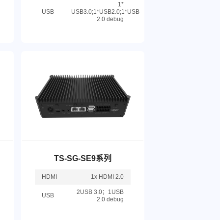
1*
USB
USB3.0;1*USB2.0;1*USB
2.0 debug
TS-SG-SE9系列
HDMI
1x HDMI 2.0
2USB 3.0；1USB
USB
2.0 debug