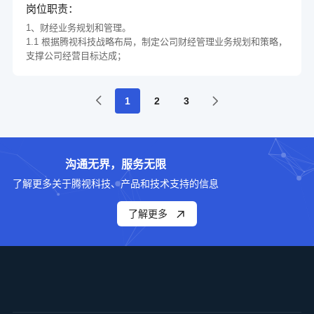
4、数据驱动选品与供应链协同：基于市场数据、用户洞察及竞品
单履约率及客户满意度。
岗位职责：
经验者优先。
分析，主导新品开发方向；联动供应链团队，把控产品迭代节
3.三到五年行业工作经验优先。
任职要求：
1、财经业务规划和管理。
奏、库存及物流方案。
1.1 根据腾视科技战略布局，制定公司财经管理业务规划和策略，
5、品牌合规与知识产权：负责海外商标/专利注册、平台品牌备
1、三年以上海外电商实操经验，有消费电子类目（相机/3C/智能
申 请
支撑公司经营目标达成；
案、侵权监控及维权；确保产品合规（CE/FCC认证、包装法规、
硬件）成功案例。
1.2 负责国家和地方政府相关财经政策洞察，对公司业务规划和执
本地化标签）。
2、具备从0-1搭建海外社媒矩阵及内容营销体系的能力。
行提供建议。
6、社媒与用户增长：制定社媒矩阵内容策略，沉淀品牌私域用
3、深度掌握主流平台规则及广告算法，熟练运用数据分析工具驱
户；搭建KOL合作体系及UGC运营机制，提升品牌声量。
1
2
3
动决策。
2、预算和经营分析。
4、具备产品开发参与经验，能通过数据反哺选品及迭代方向。
任职要求：
2.1 负责预算管理办法制定，年度预算和年度业务规划融合，提升
资源利用效率；
1、五年以上海外电商实操经验，3年以上团队管理经历，精通消
申 请
2.2 负责预测管理方法制定，提高预测准确率，提升经营效率；
费电子/智能硬件类目（如相机/3C配件），有Instant360的高客单
沟通无界，服务无限
2.3 负责月度经营分析报告输出，推动经营目标达成。
价产品运营成功案例。
了解更多关于腾视科技、产品和技术支持的信息
2、独立完成选品模型搭建，处理过平台封店/侵权/差评危机事
3、账务管理。
件。
3.1 统筹分子公司账务管理，提升财务数据准确性、完整性和及时
了解更多
3、熟悉短视频内容制造及直播运营。
性；
4、具有创造性思维，能够突破思维局限，提出创新解决方案。
3.2 负责规范财务档案管理，确保财务数据安全。
5、优秀的团队协作能力和有效的沟通能力。
4、税务统筹。
申 请
4.1 负责公司税务统筹，优化税务结构，降低税务成本，管控涉税
风险。