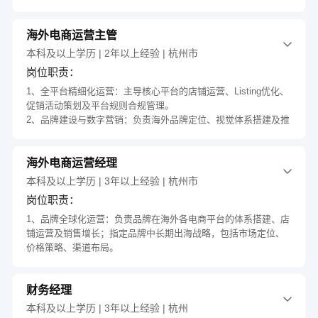
划，建立数据驱动的评估优化体系，达成产品目标。
3.研究国内外AGV智能驾驶数据云、仿真、工具链等行业动态，
海外电商运营主管
充分了解相关前沿技术，保证旺盛的产品竞争力。
4.追踪AGV智能驾驶工具链等相关咨询项目的发布、交付、部署
本科及以上学历 | 2年以上经验 | 杭州市
和变更等全生命周期，维护和支持项目预算，推动及配合采购工
岗位职责：
作，协调沟通供应商。
1、全平台精细化运营：主导核心平台的店铺运营、Listing优化、
促销活动策划及平台规则合规管理。
任职资格：
2、品牌建设与数字营销：负责海外品牌定位、视觉体系搭建及推
广策略；管理社媒矩阵内容策略、KOL合作及用户社群运营；制
1.计算机等相关专业本科及以上学历。
定广告投流策略，优化ROAS及用户获取成本。
2.有数据分析、数据产品工作经验，熟悉数据全链路流程，对于
海外电商运营经理
3、销售驱动与市场洞察：分析市场趋势、竞品动态及用户行为数
数据可视化和智能座舱有一定设计能力。
据，制定爆款打造及清库存策略；监控销售漏斗指标（流量/转化
本科及以上学历 | 3年以上经验 | 杭州市
3.具有成熟的产品经理软硬技能及方法论，具备较强的需求分析
率/客单价），实时调整运营动作提升GMV。
能力、问题拆解能力和创新突破能力，文档撰写功底优秀。
岗位职责：
4、产品规划与供应链协同：基于海外市场需求及数据反馈，主导
4.善于与各类内外部客户沟通，具有良好的团队合作精神和服务
1、品牌全球化运营：负责品牌在海外各电商平台的体系搭建、店
未来选品建议及定价策略；联动产品开发与供应链团队，确保新
意识。
铺运营及销售增长；指定品牌中长期出海战略，包括市场定位、
品及时上市及库存健康周转。
5.能偶尔短期出差。
价格策略、渠道布局。
5、合规风控与品牌保护：确保业务符合平台政策、当地消费者保
2、全平台运营管理：精通主流平台规则，规避风险并优化店铺健
护法（如GDPR/CCPA）及税务法规；主导海外商标注册、品牌
康度；管理多平台Listing，提升转化率及搜索排名。
备案及知识产权保护。
加分项：
财务经理
3、广告与流量运营：主导全域广告投放，优化ROAS及LTV；开
6、团队管理与跨部门协作：组建并培养跨境电商运营团队，建立
1.有TO B项目管理经验和客户汇报经验者优先。
发站外引流策略，降低获客成本。
绩效考核机制；高效协同产品、物流、客服及财务团队，保障订
本科及以上学历 | 3年以上经验 | 杭州
2.有车载硬件/AGV智能驾驶/叉车，汽车/自动驾驶仿真领域从业